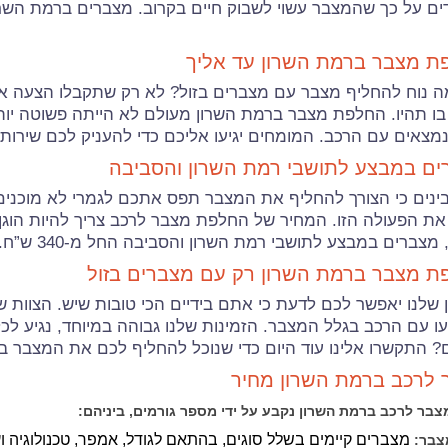
ם על כך שהמצבר עשוי לשבוק חיים בקרוב. מצברים ברמת השרון 
ת מצבר ברמת השרון עד אליך
 נוח להחליף מצבר עם מצברים בזול? לא רק שתקבלו הצעה אטר
ו תהיו. החלפת מצבר ברמת השרון מעולם לא הייתה פשוטה יות
מצאים עם הרכב. המומחים יגיעו אליכם כדי להעניק לכם שיר
ים במבצע לתושבי רמת השרון והסביבה
ינים כי הצורך להחליף את המצבר תפס אתכם לגמרי לא מוכנים.
ת הפעולה הזו. המחיר של החלפת מצבר לרכב צריך להיות הוגן,
 מצברים במבצע לתושבי רמת השרון והסביבה החל מ-340 ש”ח.
ת מצבר ברמת השרון רק עם מצברים בזול
ן שלנו יאפשר לכם לדעת כי אתם בידיים הכי טובות שיש. הצוות 
 עם הרכב בגלל המצבר. הזמינות שלנו גבוהה במיוחד, נגיע ל
 התקשרו אלינו עוד היום כדי שנוכל להחליף לכם את המצבר ב
 לרכב ברמת השרון מחיר
צבר לרכב ברמת השרון נקבע על ידי מספר גורמים, ביניהם:
מצברים קיימים בשלל סוגים, בהתאם לגודל, אמפר, טכנולוגיה ועו
צבר: