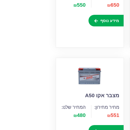
550
650
₪
₪
מידע נוסף
מצבר אקו A50
מחיר מחירון:
המחיר שלנו:
480
551
₪
₪