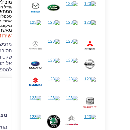
מובילים
גודל ה
המתאימ
טכנולו
אחריות
מיקום:
מאשר ב
שירו
מרגיש
הסיבה
שקט ור
אל תח
למספר – 5877
מצבר
מחיר