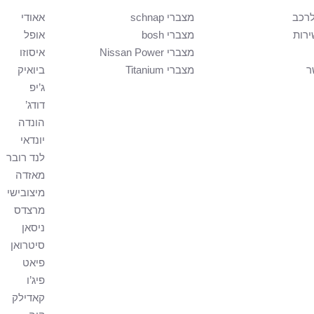
רכב
מצברי schnap
אאודי
ירות
מצברי bosh
אופל
מצברי Nissan Power
איסוזו
ר
מצברי Titanium
ביואיק
ג’יפ
דודג’
הונדה
יונדאי
לנד רובר
מאזדה
מיצובישי
מרצדס
ניסאן
סיטרואן
פיאט
פיג’ו
קאדילק