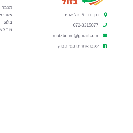
מצבר ל
דרך לוד 5, תל אביב
אזורי ש
בלוג
072-3315877
צור קש
matzberim@gmail.com
עקבו אחרינו בפייסבוק