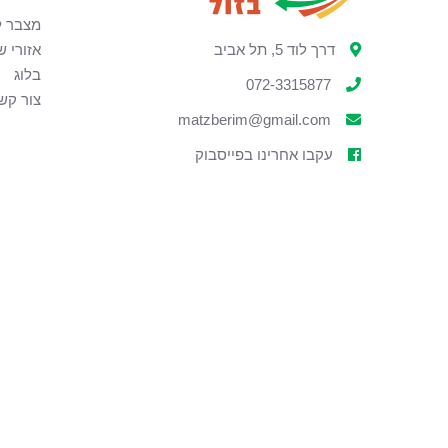
מצבר ל
דרך לוד 5, תל אביב
אזורי ש
בלוג
072-3315877
צור קש
matzberim@gmail.com
עקבו אחרינו בפייסבוק