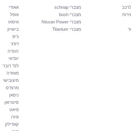
רכב
מצברי schnap
אאודי
ירות
מצברי bosh
אופל
מצברי Nissan Power
איסוזו
ר
מצברי Titanium
ביואיק
ג’יפ
דודג’
הונדה
יונדאי
לנד רובר
מאזדה
מיצובישי
מרצדס
ניסאן
סיטרואן
פיאט
פיג’ו
קאדילק