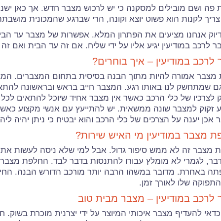
 פה ושם מובילים למסקנה כי יש לרכוש מצבר חדש. אך כאן יש
ריך לקנות הוא פשוט יוצא וקונה, הרי שברגע שהמכונית מושבתת,
דיוק אנחנו מציעים את הפתרון המלא. אפשרות של מצבר עד הבי
ר לרכב במודיעין יגיע אליו על ידי שליח. אם זה עד הבית ואם ז
לרכב במודיעין – איך בוחרים?
 מצבר אמורה להיות מתוך הבנה בסיסית בתחום המצברים. המצב
גם שמתחשק לנו באותו רגע. המצבר חייב בראש ובראשונה להתאי
 לצרכיו של כלי הרכב כאשר אין מצבר אחיד שיוכל להתאים לכל 
וע זקוק למצבר שונה ממשאית. יש להתייעץ עם אנשי מקצוע כאש
אכן יענה על הצרכים של כלי הרכב והוא יבטיח כי ניתן יהיה ליה
 מצבר במודיעין מי האיש שירות?
 מצבר זה לא ממש סיפור גדול. אבל למי שלא ניסה לעשות את 
בר, לגמרי לא מומלץ עבורו להתנסות בדבר לבד. החלפת מצבר 
ה באחרת. מדובר במשהו הרבה יותר מורכב הדורש הבנה. החיבור
תפוקה שלו לאורך זמן.
לרכב במודיעין – מצבר מבית טוב
דאי להעדיף מצבר איכותי המיוצר על ידי יצרנית מוכרת בשוק. 