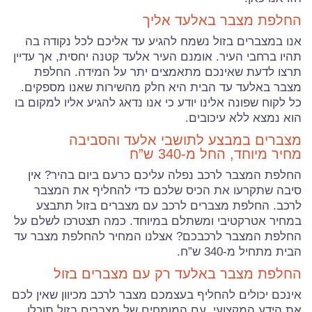
החלפת מצבר באלעד אליך
אנו במצברים בזול נשמח להגיע עד אליכם לכל נקודה בה
תהיו ברחבי העיר. אומנם העיר אלעד קטנה יחסית, אך עדיין
תרצו לדעת שאינכם מתאמצים יתר על המידה. החלפת
מצבר באלעד עד הבית היא חלק מהשירות שאנו מספקים.
כל לקוח שפונה אלינו יודע כי אנו נדאג להגיע אליו למקום בו
הוא נמצא ללא עיכובים.
מצברים במבצע לתושבי אלעד והסביבה
מחיר מיוחד, החל מ-340 ש”ח
החלפת המצבר לרכב נפלה עליכם כרעם ביום בהיר? אין
סיבה שתקרעו את הכיס שלכם כדי להחליף את המצבר
לרכב. החלפת מצברים לרכב עם מצברים בזול תתבצע
במחיר אטרקטיבי ומשתלם במיוחד. כמה תצטרכו לשלם על
החלפת המצבר לרכבכם? אצלנו המחיר להחלפת מצבר עד
הבית מתחיל מ-340 ש”ח.
החלפת מצבר באלעד רק עם מצברים בזול
אינכם יכולים להחליף בעצמכם מצבר לרכב מכיוון שאין לכם
את הידע המקצועי. עם המומחים של מצברים בזול תוכלו