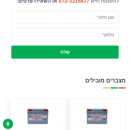
072-3315877
להזמנות חייגו
או השאירו פרטים:
שלח
מצברים מובילים