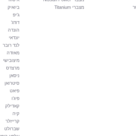
ר
מצברי Titanium
ביואיק
ג’יפ
דודג’
הונדה
יונדאי
לנד רובר
מאזדה
מיצובישי
מרצדס
ניסאן
סיטרואן
פיאט
פיג’ו
קאדילק
קיה
קרייזלר
שברולט